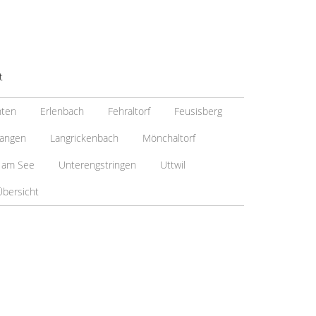
t
nten
Erlenbach
Fehraltorf
Feusisberg
angen
Langrickenbach
Mönchaltorf
 am See
Unterengstringen
Uttwil
Übersicht