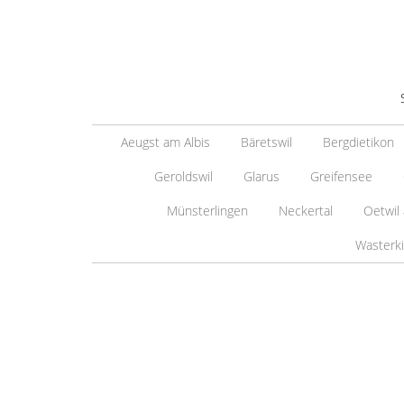
Aeugst am Albis
Bäretswil
Bergdietikon
Geroldswil
Glarus
Greifensee
Münsterlingen
Neckertal
Oetwil
Wasterk