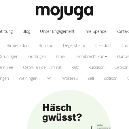
Stiftung
Blog
Unser Engagement
Ihre Spende
Kontak
Birmensdorf
Bubikon
Degersheim
Dielsdorf
Dür
Grüningen
Güttingen
Hinwil
Hombrechtikon
Hüntw
 am See
Oetwil an der Limmat
Rafz
Russikon
Uetikon
ingen
Weiningen
Wil
Wollerau
Zell
Zollikon