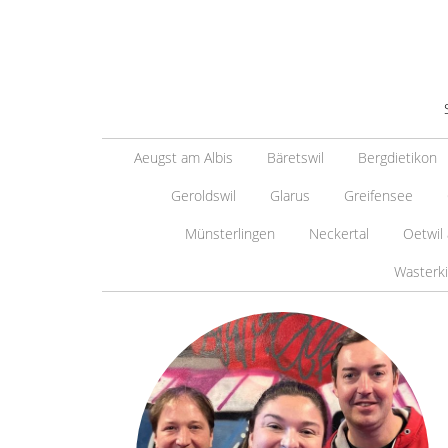
Aeugst am Albis
Bäretswil
Bergdietikon
Geroldswil
Glarus
Greifensee
Münsterlingen
Neckertal
Oetwil
Wasterk