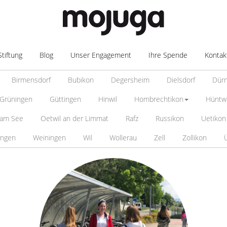
Stiftung
Blog
Unser Engagement
Ihre Spende
Kontak
Birmensdorf
Bubikon
Degersheim
Dielsdorf
Dür
Grüningen
Güttingen
Hinwil
Hombrechtikon
Hüntw
 am See
Oetwil an der Limmat
Rafz
Russikon
Uetikon
ingen
Weiningen
Wil
Wollerau
Zell
Zollikon