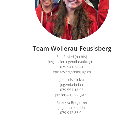
Team Wollerau-Feusisberg
Eric Sevieri (rechts)
Regionaler Jugendbeauftragter
079 941 34 41
eric.sevieri(at)mojuga.ch
Joël Leisi (links)
Jugendarbeiter
079 554 18 03
joel.leisi(at)mojuga.ch
Rebekka Bregenzer
Jugendarbeiterin
079 942 83 04