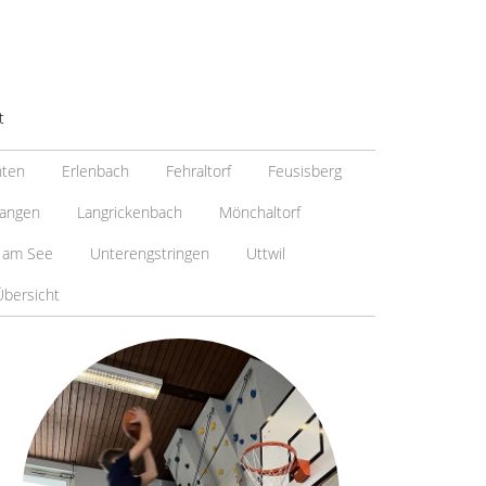
t
nten
Erlenbach
Fehraltorf
Feusisberg
angen
Langrickenbach
Mönchaltorf
 am See
Unterengstringen
Uttwil
Übersicht