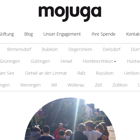
Stiftung
Blog
Unser Engagement
Ihre Spende
Kontak
Birmensdorf
Bubikon
Degersheim
Dielsdorf
Dür
Grüningen
Güttingen
Hinwil
Hombrechtikon
Hüntw
 am See
Oetwil an der Limmat
Rafz
Russikon
Uetikon
ingen
Weiningen
Wil
Wollerau
Zell
Zollikon