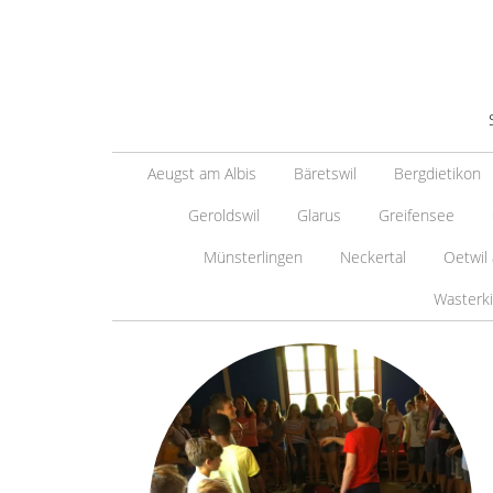
Aeugst am Albis
Bäretswil
Bergdietikon
Geroldswil
Glarus
Greifensee
Münsterlingen
Neckertal
Oetwil
Wasterk