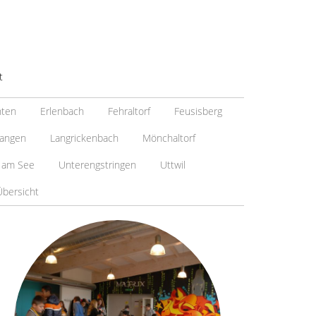
t
nten
Erlenbach
Fehraltorf
Feusisberg
angen
Langrickenbach
Mönchaltorf
 am See
Unterengstringen
Uttwil
Übersicht